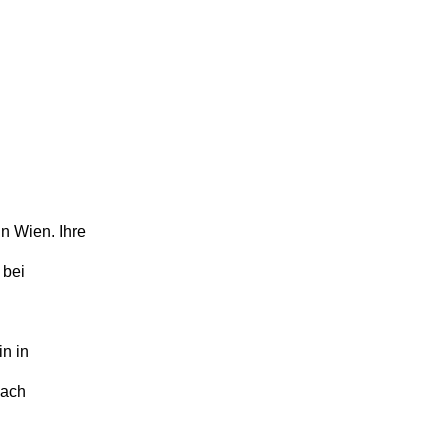
in Wien. Ihre
 bei
n in
nach