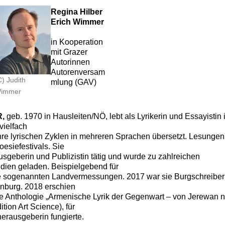
Regina Hilbe
r
Erich Wimmer
in Kooperation
mit Grazer
Autorinnen
Autorenversam
C) Judith
mlung (GAV)
immer
,
geb. 1970 in Hausleiten/NÖ, lebt als Lyrikerin und Essayistin 
vielfach
hre lyrischen Zyklen in mehreren Sprachen übersetzt. Lesungen
oesiefestivals. Sie
usgeberin und Publizistin tätig und wurde zu zahlreichen
ndien geladen. Beispielgebend für
re sogenannten Landvermessungen. 2017 war sie Burgschreiberi
burg. 2018 erschien
e Anthologie „Armenische Lyrik der Gegenwart – von Jerewan 
tion Art Science), für
nherausgeberin fungierte.