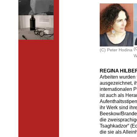
(
(C) Peter Hodina
W
REGINA HILBER
Arbeiten wurden 
ausgezeichnet, i
internationalen P
ist auch als Hera
Aufenthaltsstipe
ihr Werk sind ih
Beeskow/Branden
die zweisprachig
Tsaghkadzor“ (Edi
die sie als Allei