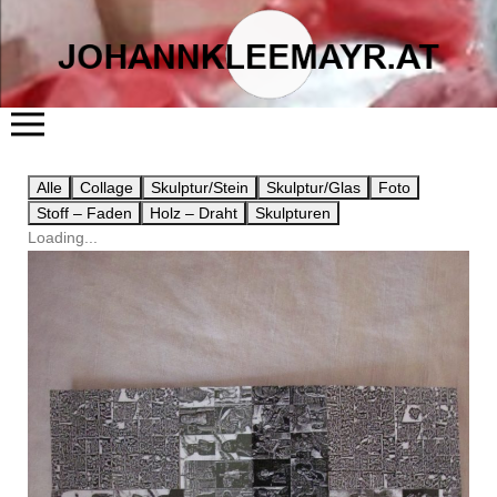
START
ÜBER MICH
Alle
Collage
Skulptur/Stein
Skulptur/Glas
Foto
LITERATUR
Stoff – Faden
Holz – Draht
Skulpturen
KUNST
FLÖSSERHAUS
Loading...
TERMINE
BLOG
KONTAKT