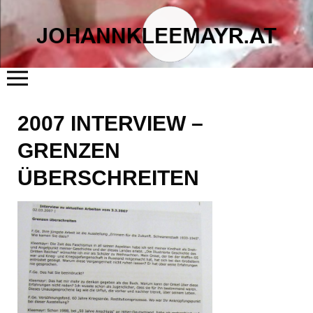
START
2007 INTERVIEW –
ÜBER MICH
LITERATUR
KUNST
GRENZEN
FLÖSSERHAUS
TERMINE
BLOG
ÜBERSCHREITEN
KONTAKT