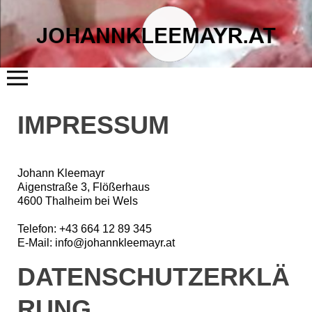
START
IMPRESSUM
ÜBER MICH
LITERATUR
KUNST
FLÖSSERHAUS
TERMINE
BLOG
Johann Kleemayr
KONTAKT
Aigenstraße 3, Flößerhaus
4600 Thalheim bei Wels
Telefon: +43 664 12 89 345
E-Mail: info@johannkleemayr.at
DATENSCHUTZERKLÄ
RUNG