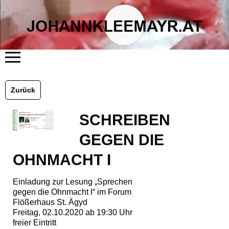
START
ÜBER MICH
Zurück
LITERATUR
KUNST
FLÖSSERHAUS
SCHREIBEN
TERMINE
BLOG
KONTAKT
GEGEN DIE
OHNMACHT I
Einladung zur Lesung „Sprechen
gegen die Ohnmacht I“ im Forum
Flößerhaus St. Ägyd
Freitag, 02.10.2020 ab 19:30 Uhr
freier Eintritt