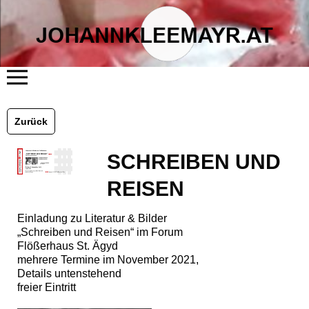
START
ÜBER MICH
Zurück
LITERATUR
KUNST
FLÖSSERHAUS
SCHREIBEN UND
TERMINE
BLOG
KONTAKT
REISEN
Einladung zu Literatur & Bilder
„Schreiben und Reisen“ im Forum
Flößerhaus St. Ägyd
mehrere Termine im November 2021,
Details untenstehend
freier Eintritt