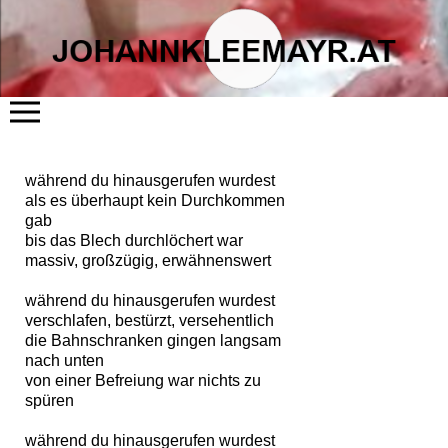
START
ÜBER MICH
während du hinausgerufen wurdest
LITERATUR
KUNST
als es überhaupt kein Durchkommen
FLÖSSERHAUS
gab
TERMINE
bis das Blech durchlöchert war
BLOG
KONTAKT
massiv, großzügig, erwähnenswert
während du hinausgerufen wurdest
verschlafen, bestürzt, versehentlich
die Bahnschranken gingen langsam
nach unten
von einer Befreiung war nichts zu
spüren
während du hinausgerufen wurdest