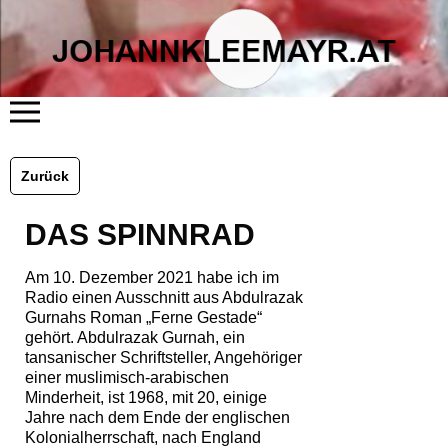
START
ÜBER MICH
Zurück
LITERATUR
KUNST
FLÖSSERHAUS
DAS SPINNRAD
TERMINE
BLOG
KONTAKT
Am 10. Dezember 2021 habe ich im
Radio einen Ausschnitt aus Abdulrazak
Gurnahs Roman „Ferne Gestade“
gehört. Abdulrazak Gurnah, ein
tansanischer Schriftsteller, Angehöriger
einer muslimisch-arabischen
Minderheit, ist 1968, mit 20, einige
Jahre nach dem Ende der englischen
Kolonialherrschaft, nach England