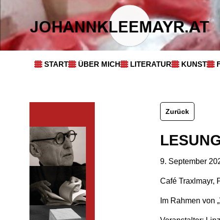
START
ÜBER MICH
LITERATUR
KUNST
Zurück
LESUNG
9. September 202
Café Traxlmayr, 
Im Rahmen von „