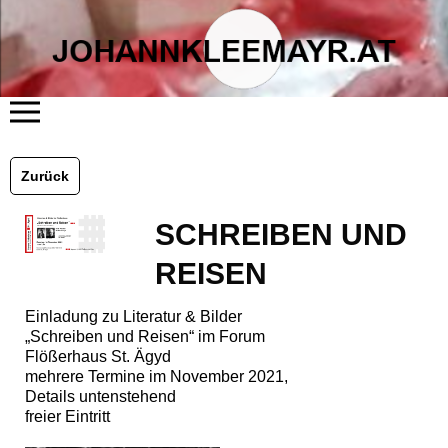
START
ÜBER MICH
Zurück
LITERATUR
KUNST
FLÖSSERHAUS
SCHREIBEN UND
TERMINE
BLOG
KONTAKT
REISEN
Einladung zu Literatur & Bilder
„Schreiben und Reisen“ im Forum
Flößerhaus St. Ägyd
mehrere Termine im November 2021,
Details untenstehend
freier Eintritt