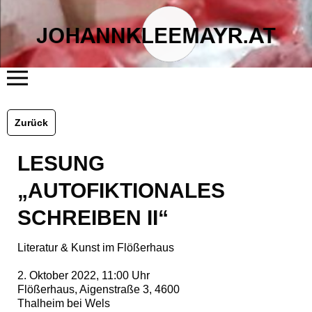
START
ÜBER MICH
Zurück
LITERATUR
KUNST
FLÖSSERHAUS
LESUNG
TERMINE
BLOG
KONTAKT
„AUTOFIKTIONALES
SCHREIBEN II“
Literatur & Kunst im Flößerhaus
2. Oktober 2022, 11:00 Uhr
Flößerhaus, Aigenstraße 3, 4600
Thalheim bei Wels