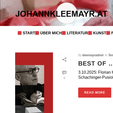
START
ÜBER MICH
LITERATUR
KUNST
By
kleemayradmin
In
Ter
BEST OF …
3.10.2025: Florian
Schachinger-Pusiol
0
READ MORE