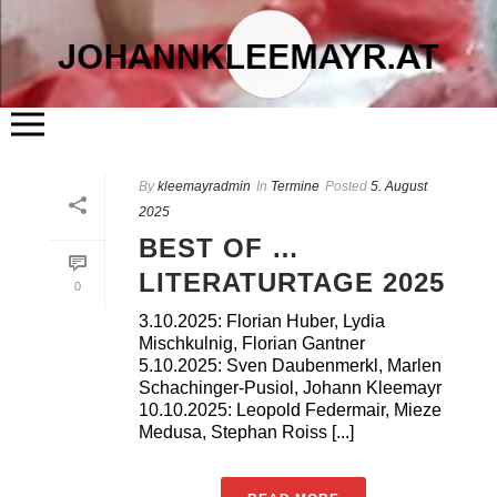
START
By
kleemayradmin
ÜBER MICH
In
Termine
Posted
5. August
LITERATUR
2025
KUNST
FLÖSSERHAUS
BEST OF …
TERMINE
BLOG
LITERATURTAGE 2025
KONTAKT
0
3.10.2025: Florian Huber, Lydia
Mischkulnig, Florian Gantner
5.10.2025: Sven Daubenmerkl, Marlen
Schachinger-Pusiol, Johann Kleemayr
10.10.2025: Leopold Federmair, Mieze
Medusa, Stephan Roiss [...]