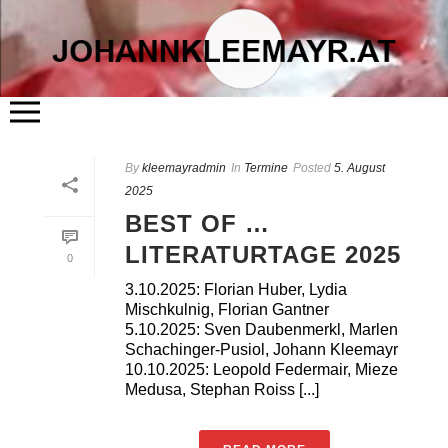
START
By
kleemayradmin
ÜBER MICH
In
Termine
Posted
5. August
LITERATUR
2025
KUNST
FLÖSSERHAUS
BEST OF …
TERMINE
BLOG
LITERATURTAGE 2025
KONTAKT
0
3.10.2025: Florian Huber, Lydia
Mischkulnig, Florian Gantner
5.10.2025: Sven Daubenmerkl, Marlen
Schachinger-Pusiol, Johann Kleemayr
10.10.2025: Leopold Federmair, Mieze
Medusa, Stephan Roiss [...]