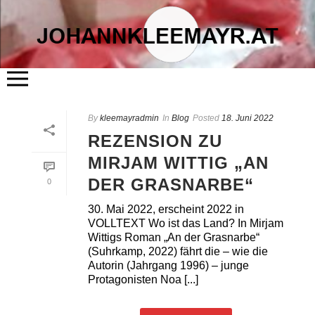
START
By
kleemayradmin
ÜBER MICH
In
Blog
Posted
18. Juni 2022
LITERATUR
REZENSION ZU
KUNST
FLÖSSERHAUS
MIRJAM WITTIG „AN
TERMINE
BLOG
DER GRASNARBE“
KONTAKT
0
30. Mai 2022, erscheint 2022 in
VOLLTEXT Wo ist das Land? In Mirjam
Wittigs Roman „An der Grasnarbe“
(Suhrkamp, 2022) fährt die – wie die
Autorin (Jahrgang 1996) – junge
Protagonisten Noa [...]