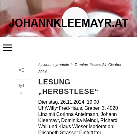
START
By
kleemayradmin
ÜBER MICH
In
Termine
Posted
24. Oktober
LITERATUR
2024
KUNST
FLÖSSERHAUS
LESUNG
TERMINE
BLOG
„HERBSTLESE“
KONTAKT
0
Dienstag, 26.11.2024, 19:00
UhrWilly*Fred-Haus, Graben 3, 4020
Linz mit Corinna Antelmann, Johann
Kleemayr, Dominika Meindl, Richard
Wall und Klaus Wieser Moderation:
Elisabeth Strasser Eintritt frei