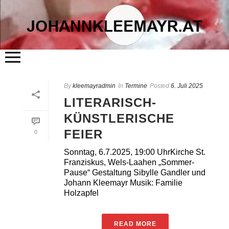
START
By
kleemayradmin
ÜBER MICH
In
Termine
Posted
6. Juli 2025
LITERATUR
LITERARISCH-
KUNST
FLÖSSERHAUS
KÜNSTLERISCHE
TERMINE
BLOG
FEIER
KONTAKT
0
Sonntag, 6.7.2025, 19:00 UhrKirche St.
Franziskus, Wels-Laahen „Sommer-
Pause“ Gestaltung Sibylle Gandler und
Johann Kleemayr Musik: Familie
Holzapfel
READ MORE