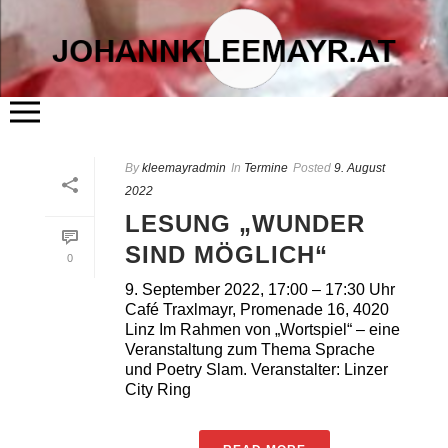
START
By
kleemayradmin
ÜBER MICH
In
Termine
Posted
9. August
LITERATUR
2022
KUNST
FLÖSSERHAUS
LESUNG „WUNDER
TERMINE
BLOG
SIND MÖGLICH“
KONTAKT
0
9. September 2022, 17:00 – 17:30 Uhr
Café Traxlmayr, Promenade 16, 4020
Linz Im Rahmen von „Wortspiel“ – eine
Veranstaltung zum Thema Sprache
und Poetry Slam. Veranstalter: Linzer
City Ring