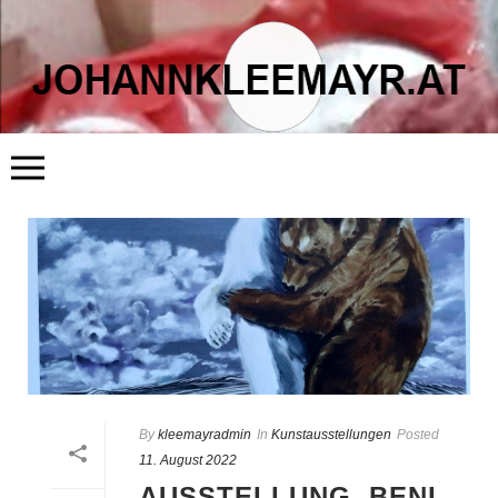
START
ÜBER MICH
LITERATUR
KUNST
FLÖSSERHAUS
TERMINE
BLOG
KONTAKT
By
kleemayradmin
In
Kunstausstellungen
Posted
11. August 2022
AUSSTELLUNG BENI