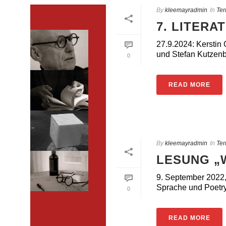
By
kleemayradmin
In
Ter
7. LITERA
27.9.2024: Kerstin
und Stefan Kutzenbe
0
READ MORE
By
kleemayradmin
In
Ter
LESUNG „
9. September 2022,
Sprache und Poetry 
0
READ MORE