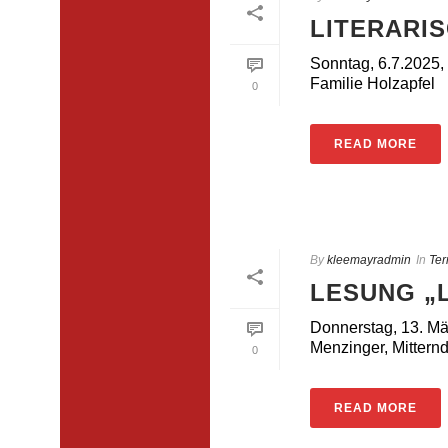
LITERARI
Sonntag, 6.7.2025,
Familie Holzapfel
0
READ MORE
By
kleemayradmin
In
Ter
LESUNG „
Donnerstag, 13. Mä
Menzinger, Mitterndor
0
READ MORE