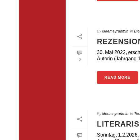
By
kleemayradmin
In
Blo
REZENSIO
30. Mai 2022, ersc
Autorin (Jahrgang 1
0
READ MORE
By
kleemayradmin
In
Ter
LITERARI
Sonntag, 1.2.2026,