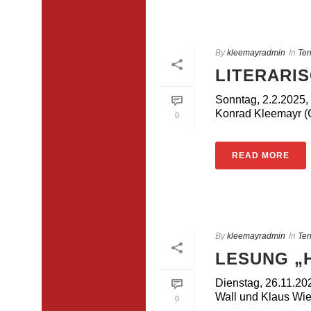
By
kleemayradmin
In
Ter
LITERARI
Sonntag, 2.2.2025,
Konrad Kleemayr (Gi
0
READ MORE
By
kleemayradmin
In
Ter
LESUNG „
Dienstag, 26.11.20
Wall und Klaus Wies
0