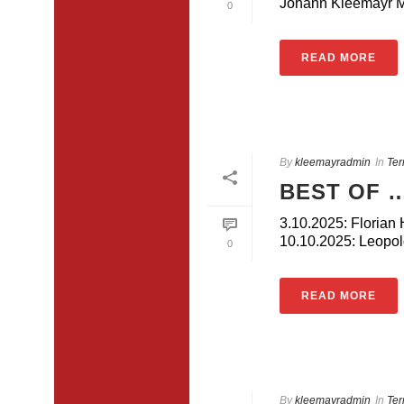
Johann Kleemayr Mu
0
READ MORE
By
kleemayradmin
In
Ter
BEST OF …
3.10.2025: Florian
10.10.2025: Leopol
0
READ MORE
By
kleemayradmin
In
Ter