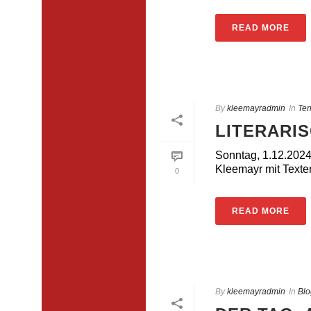
READ MORE
By
kleemayradmin
In
Ter
LITERARI
Sonntag, 1.12.2024
Kleemayr mit Texten
0
READ MORE
By
kleemayradmin
In
Blo