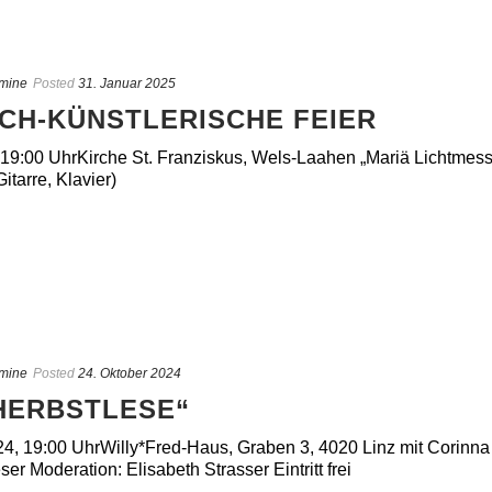
mine
Posted
31. Januar 2025
SCH-KÜNSTLERISCHE FEIER
 19:00 UhrKirche St. Franziskus, Wels-Laahen „Mariä Lichtmes
tarre, Klavier)
mine
Posted
24. Oktober 2024
HERBSTLESE“
24, 19:00 UhrWilly*Fred-Haus, Graben 3, 4020 Linz mit Corinn
er Moderation: Elisabeth Strasser Eintritt frei