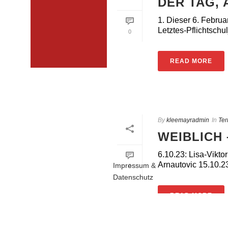
DER TAG,
1. Dieser 6. Februa
Letztes-Pflichtschul
0
READ MORE
By
kleemayradmin
In
Ter
WEIBLICH 
6.10.23: Lisa-Vikt
Arnautovic 15.10.23:
Impressum &
0
Datenschutz
READ MORE